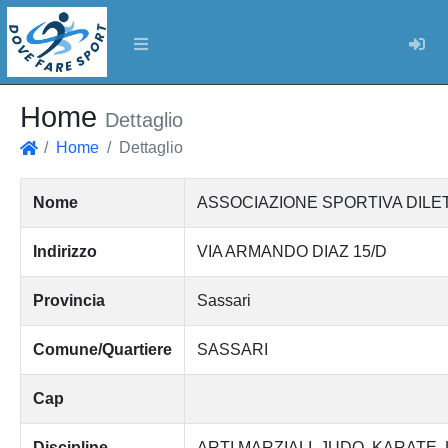
Log
Home
Dettaglio
Home
Dettaglio
Home
Nome
ASSOCIAZIONE SPORTIVA DILE
Indirizzo
VIA ARMANDO DIAZ 15/D
Provincia
Sassari
Comune/Quartiere
SASSARI
Cap
Discipline
ARTI MARZIALI
JUDO
KARATE