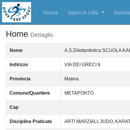
Home
Sport in città
Notizie
Home
Dettaglio
Nome
A.S.Dilettantistica SCUOLA
Indirizzo
VIA DEI GRECI 6
Provincia
Matera
Comune/Quartiere
METAPONTO
Cap
Discipline Praticate
ARTI MARZIALI
JUDO
KARA