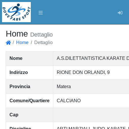
Log
Home
Dettaglio
Home
Dettaglio
Home
Nome
A.S.DILETTANTISTICA KARATE
Indirizzo
RIONE DON ORLANDI, 9
Provincia
Matera
Comune/Quartiere
CALCIANO
Cap
Discipline
ARTI MARZIALI
JUDO
KARATE