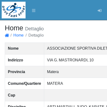
Log
Home
Dettaglio
Home
Dettaglio
Home
Nome
ASSOCIAZIONE SPORTIVA DILE
Indirizzo
VIA G. MASTRONARDI, 10
Provincia
Matera
Comune/Quartiere
MATERA
Cap
Discipline
ARTI MARZIALI
JUDO
KARATE