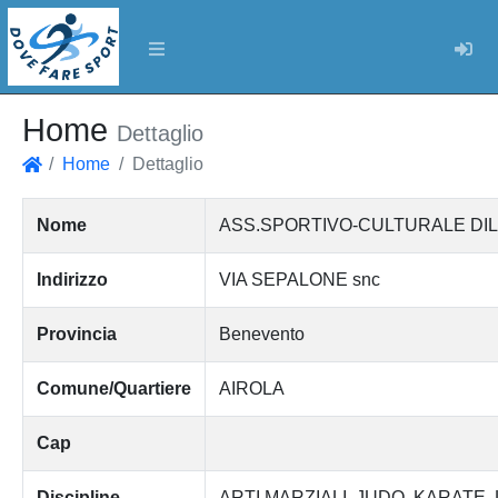
Log
Home
Dettaglio
Home
Dettaglio
Home
Nome
ASS.SPORTIVO-CULTURALE DIL
Indirizzo
VIA SEPALONE snc
Provincia
Benevento
Comune/Quartiere
AIROLA
Cap
Discipline
ARTI MARZIALI
JUDO
KARATE