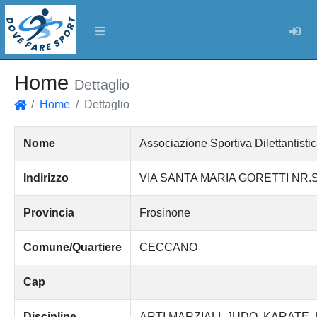
Log
Home
Dettaglio
Home
Dettaglio
Home
Nome
Associazione Sportiva Dilettantist
Indirizzo
VIA SANTA MARIA GORETTI NR.
Provincia
Frosinone
Comune/Quartiere
CECCANO
Cap
Discipline
ARTI MARZIALI
JUDO
KARATE