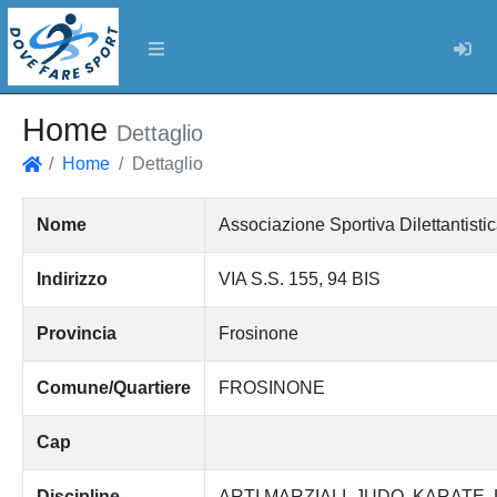
Log
Home
Dettaglio
Home
Dettaglio
Home
Nome
Associazione Sportiva Diletta
Indirizzo
VIA S.S. 155, 94 BIS
Provincia
Frosinone
Comune/Quartiere
FROSINONE
Cap
Discipline
ARTI MARZIALI
JUDO
KARATE