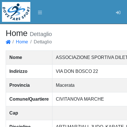
Log
Home
Dettaglio
Home
Dettaglio
Home
Nome
ASSOCIAZIONE SPORTIVA DILE
Indirizzo
VIA DON BOSCO 22
Provincia
Macerata
Comune/Quartiere
CIVITANOVA MARCHE
Cap
Discipline
ARTI MARZIALI
JUDO
KARATE