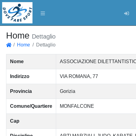
Log
Home
Dettaglio
Home
Dettaglio
Home
Nome
ASSOCIAZIONE DILETTANTISTI
Indirizzo
VIA ROMANA, 77
Provincia
Gorizia
Comune/Quartiere
MONFALCONE
Cap
Discipline
ARTI MARZIALI
JUDO
KARATE