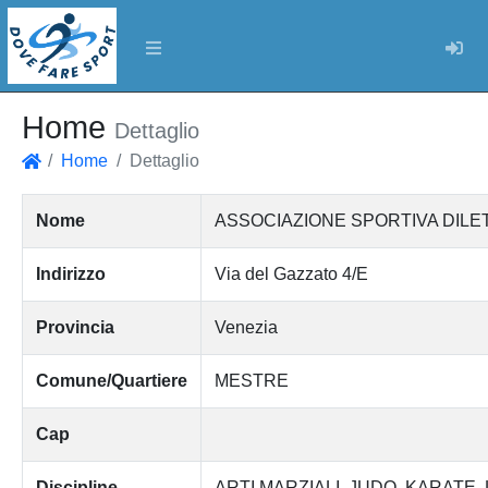
Log
Home
Dettaglio
Home
Dettaglio
Home
Nome
ASSOCIAZIONE SPORTIVA DILE
Indirizzo
Via del Gazzato 4/E
Provincia
Venezia
Comune/Quartiere
MESTRE
Cap
Discipline
ARTI MARZIALI
JUDO
KARATE