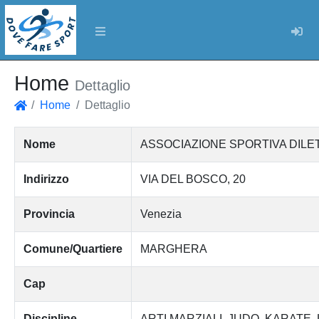
Log
Home
Dettaglio
Home
Dettaglio
Home
Nome
ASSOCIAZIONE SPORTIVA DILE
Indirizzo
VIA DEL BOSCO, 20
Provincia
Venezia
Comune/Quartiere
MARGHERA
Cap
Discipline
ARTI MARZIALI
JUDO
KARATE