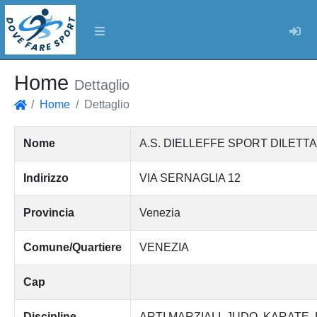
Log
Home
Dettaglio
Home
Dettaglio
Home
Nome
A.S. DIELLEFFE SPORT DILETT
Indirizzo
VIA SERNAGLIA 12
Provincia
Venezia
Comune/Quartiere
VENEZIA
Cap
Discipline
ARTI MARZIALI
JUDO
KARATE