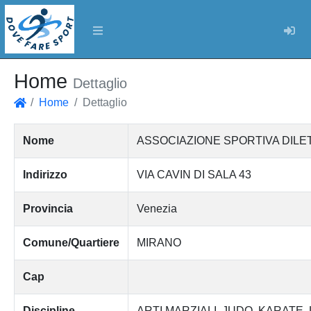
Log
Home
Dettaglio
Home
Dettaglio
Home
Nome
ASSOCIAZIONE SPORTIVA DILE
Indirizzo
VIA CAVIN DI SALA 43
Provincia
Venezia
Comune/Quartiere
MIRANO
Cap
Discipline
ARTI MARZIALI
JUDO
KARATE