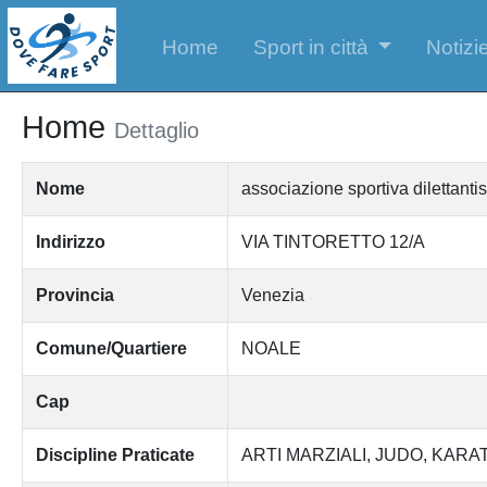
Home
Sport in città
Notizie
Home
Dettaglio
Nome
associazione sportiva dilet
Indirizzo
VIA TINTORETTO 12/A
Provincia
Venezia
Comune/Quartiere
NOALE
Cap
Discipline Praticate
ARTI MARZIALI
JUDO
KARA