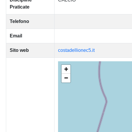
Praticate
Telefono
Email
Sito web
costadellionec5.it
+
−