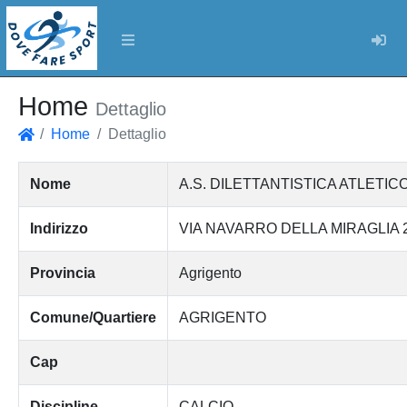
Log
Home
Dettaglio
Home
Dettaglio
Home
Nome
A.S. DILETTANTISTICA ATLETI
Indirizzo
VIA NAVARRO DELLA MIRAGLIA 
Provincia
Agrigento
Comune/Quartiere
AGRIGENTO
Cap
Discipline
CALCIO