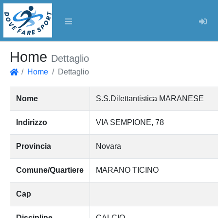
Log
Home
Dettaglio
Home
Dettaglio
Home
Nome
S.S.Dilettantistica MARANESE
Indirizzo
VIA SEMPIONE, 78
Provincia
Novara
Comune/Quartiere
MARANO TICINO
Cap
Discipline
CALCIO