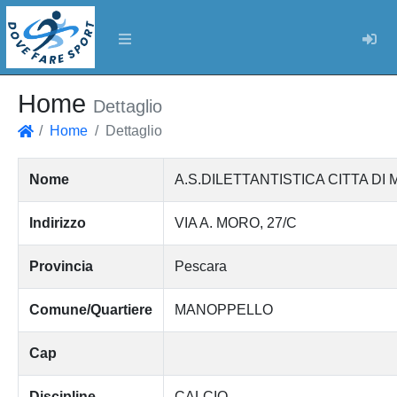
Log
Home
Dettaglio
Home
Dettaglio
Home
Nome
A.S.DILETTANTISTICA CITTA D
Indirizzo
VIA A. MORO, 27/C
Provincia
Pescara
Comune/Quartiere
MANOPPELLO
Cap
Discipline
CALCIO