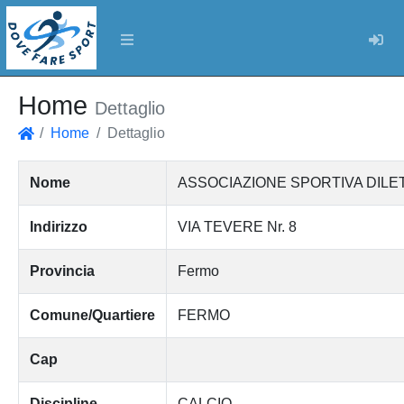
Log
Home
Dettaglio
Home
Dettaglio
Home
Nome
ASSOCIAZIONE SPORTIVA DILE
Indirizzo
VIA TEVERE Nr. 8
Provincia
Fermo
Comune/Quartiere
FERMO
Cap
Discipline
CALCIO