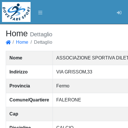
Log
Home
Dettaglio
Home
Dettaglio
Home
Nome
ASSOCIAZIONE SPORTIVA DILET
Indirizzo
VIA GRISSOM,33
Provincia
Fermo
Comune/Quartiere
FALERONE
Cap
Discipline
CALCIO