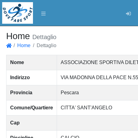
Log
Home
Dettaglio
Home
Dettaglio
Home
Nome
ASSOCIAZIONE SPORTIVA DILET
Indirizzo
VIA MADONNA DELLA PACE N.5
Provincia
Pescara
Comune/Quartiere
CITTA' SANT'ANGELO
Cap
Discipline
CALCIO