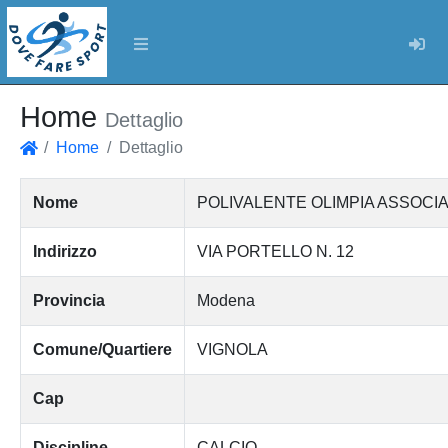
Log
Home
Dettaglio
Home
Dettaglio
Home
Nome
POLIVALENTE OLIMPIA ASSOCIA
Indirizzo
VIA PORTELLO N. 12
Provincia
Modena
Comune/Quartiere
VIGNOLA
Cap
Discipline
CALCIO