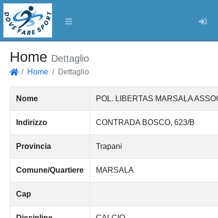
Log
Home
Dettaglio
Home
Dettaglio
Home
Nome
POL. LIBERTAS MARSALA ASSO
Indirizzo
CONTRADA BOSCO, 623/B
Provincia
Trapani
Comune/Quartiere
MARSALA
Cap
Discipline
CALCIO