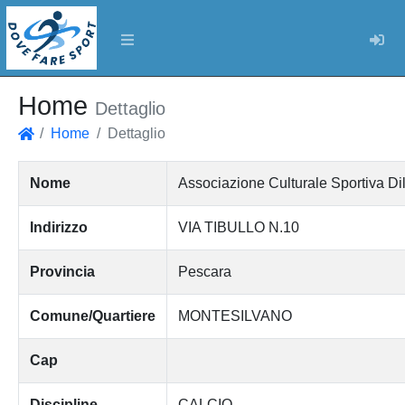
Log
Home
Dettaglio
Home
Dettaglio
Home
Nome
Associazione Culturale Sportiva D
Indirizzo
VIA TIBULLO N.10
Provincia
Pescara
Comune/Quartiere
MONTESILVANO
Cap
Discipline
CALCIO