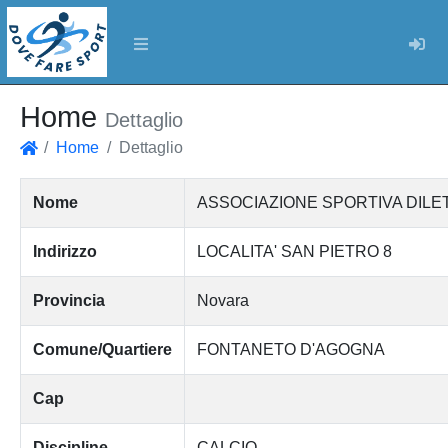
Log
Home
Dettaglio
Home
Dettaglio
Home
Nome
ASSOCIAZIONE SPORTIVA DILET
Indirizzo
LOCALITA' SAN PIETRO 8
Provincia
Novara
Comune/Quartiere
FONTANETO D'AGOGNA
Cap
Discipline
CALCIO