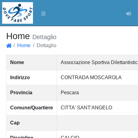
Log
Home
Dettaglio
Home
Dettaglio
Home
Nome
Associazione Sportiva Dilettanti
Indirizzo
CONTRADA MOSCAROLA
Provincia
Pescara
Comune/Quartiere
CITTA' SANT'ANGELO
Cap
Discipline
CALCIO