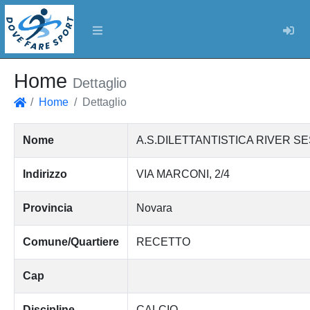
Log
Home
Dettaglio
Home
Dettaglio
Home
Nome
A.S.DILETTANTISTICA RIVER SE
Indirizzo
VIA MARCONI, 2/4
Provincia
Novara
Comune/Quartiere
RECETTO
Cap
Discipline
CALCIO