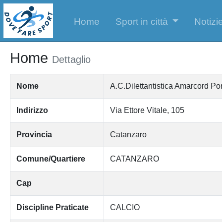
Home
Sport in città
Notizie
Home
Dettaglio
Nome
A.C.Dilettantistica Amarcord P
Indirizzo
Via Ettore Vitale, 105
Provincia
Catanzaro
Comune/Quartiere
CATANZARO
Cap
Discipline Praticate
CALCIO