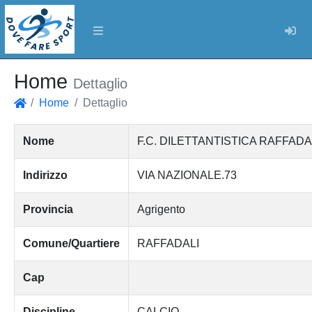
Log
Home
Dettaglio
Home
Dettaglio
Home
Nome
F.C. DILETTANTISTICA RAFFADA
Indirizzo
VIA NAZIONALE.73
Provincia
Agrigento
Comune/Quartiere
RAFFADALI
Cap
Discipline
CALCIO