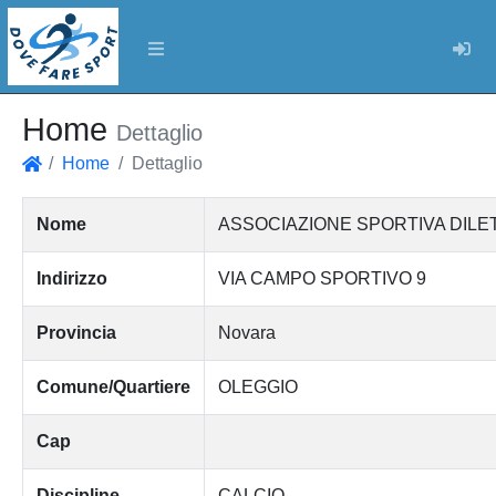
Log
Home
Dettaglio
Home
Dettaglio
Home
Nome
ASSOCIAZIONE SPORTIVA DILE
Indirizzo
VIA CAMPO SPORTIVO 9
Provincia
Novara
Comune/Quartiere
OLEGGIO
Cap
Discipline
CALCIO