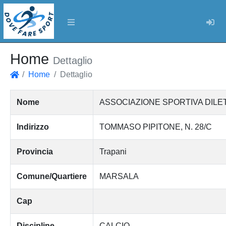
Log
Home
Dettaglio
Home
Dettaglio
Home
Nome
ASSOCIAZIONE SPORTIVA DIL
Indirizzo
TOMMASO PIPITONE, N. 28/C
Provincia
Trapani
Comune/Quartiere
MARSALA
Cap
Discipline
CALCIO