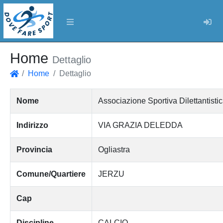
Log
Home
Dettaglio
Home
Dettaglio
Home
Nome
Associazione Sportiva Dilettant
Indirizzo
VIA GRAZIA DELEDDA
Provincia
Ogliastra
Comune/Quartiere
JERZU
Cap
Discipline
CALCIO