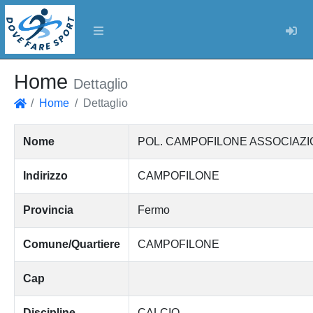
Log
Home
Dettaglio
Home
Dettaglio
Home
Nome
POL. CAMPOFILONE ASSOCIAZI
Indirizzo
CAMPOFILONE
Provincia
Fermo
Comune/Quartiere
CAMPOFILONE
Cap
Discipline
CALCIO