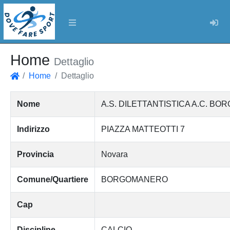
Log
Home
Dettaglio
Home
Dettaglio
Home
Nome
A.S. DILETTANTISTICA A.C. B
Indirizzo
PIAZZA MATTEOTTI 7
Provincia
Novara
Comune/Quartiere
BORGOMANERO
Cap
Discipline
CALCIO