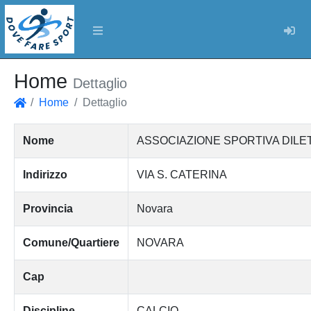
Log
Home
Dettaglio
Home
Dettaglio
Home
Nome
ASSOCIAZIONE SPORTIVA DILET
Indirizzo
VIA S. CATERINA
Provincia
Novara
Comune/Quartiere
NOVARA
Cap
Discipline
CALCIO