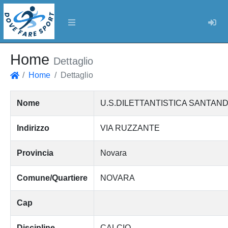
Log
Home
Dettaglio
Home
Dettaglio
Home
Nome
U.S.DILETTANTISTICA SANTAN
Indirizzo
VIA RUZZANTE
Provincia
Novara
Comune/Quartiere
NOVARA
Cap
Discipline
CALCIO