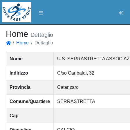
Log
Home
Dettaglio
Home
Dettaglio
Home
Nome
U.S. SERRASTRETTA ASSOCIAZ
Indirizzo
C/so Garibaldi, 32
Provincia
Catanzaro
Comune/Quartiere
SERRASTRETTA
Cap
Discipline
CALCIO