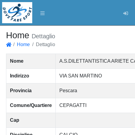
Log
Home
Dettaglio
Home
Dettaglio
Home
Nome
A.S.DILETTANTISTICA ARIETE C
Indirizzo
VIA SAN MARTINO
Provincia
Pescara
Comune/Quartiere
CEPAGATTI
Cap
Discipline
CALCIO