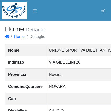
Log
Home
Dettaglio
Home
Dettaglio
Home
Nome
UNIONE SPORTIVA DILETTANTI
Indirizzo
VIA GIBELLINI 20
Provincia
Novara
Comune/Quartiere
NOVARA
Cap
Discipline
CALCIO