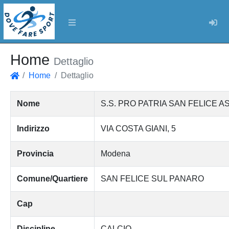
Log
Home
Dettaglio
Home
Dettaglio
Home
Nome
S.S. PRO PATRIA SAN FELICE 
Indirizzo
VIA COSTA GIANI, 5
Provincia
Modena
Comune/Quartiere
SAN FELICE SUL PANARO
Cap
Discipline
CALCIO