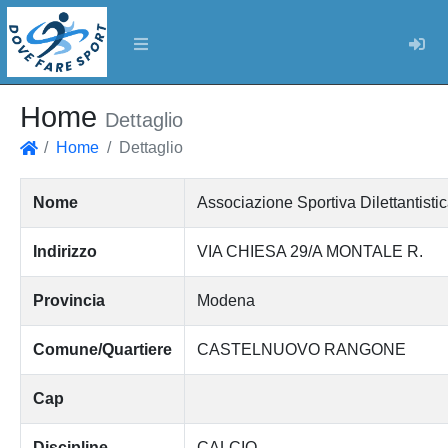
Log
Home
Dettaglio
Home
Dettaglio
Home
Nome
Associazione Sportiva Dilettanti
Indirizzo
VIA CHIESA 29/A MONTALE R.
Provincia
Modena
Comune/Quartiere
CASTELNUOVO RANGONE
Cap
Discipline
CALCIO