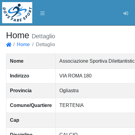
Log
Home
Dettaglio
Home
Dettaglio
Home
Nome
Associazione Sportiva Dilettantis
Indirizzo
VIA ROMA 180
Provincia
Ogliastra
Comune/Quartiere
TERTENIA
Cap
Discipline
CALCIO