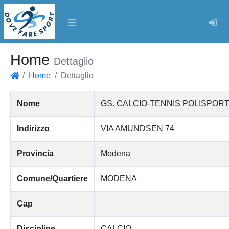
Log
Home
Dettaglio
Home
Dettaglio
Home
Nome
GS. CALCIO-TENNIS POLISPOR
Indirizzo
VIA AMUNDSEN 74
Provincia
Modena
Comune/Quartiere
MODENA
Cap
Discipline
CALCIO