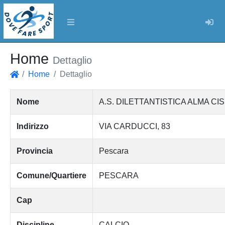
Log
Home
Dettaglio
Home
Dettaglio
Home
Nome
A.S. DILETTANTISTICA ALMA CIS
Indirizzo
VIA CARDUCCI, 83
Provincia
Pescara
Comune/Quartiere
PESCARA
Cap
Discipline
CALCIO