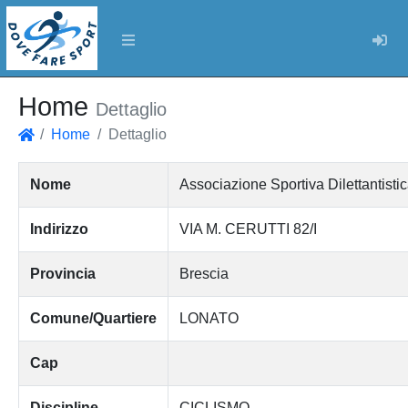
Log
Home
Dettaglio
Home
Dettaglio
Home
Nome
Associazione Sportiva Dilettant
Indirizzo
VIA M. CERUTTI 82/I
Provincia
Brescia
Comune/Quartiere
LONATO
Cap
Discipline
CICLISMO