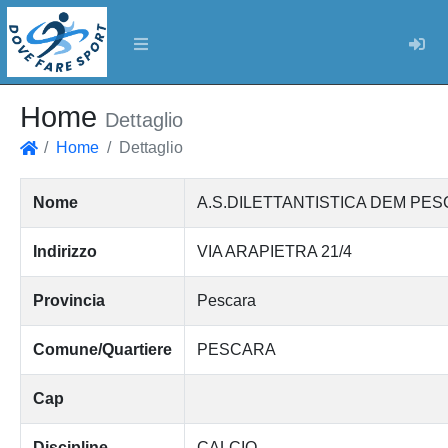
Log
Home
Dettaglio
Home
Dettaglio
Home
Nome
A.S.DILETTANTISTICA DEM PES
Indirizzo
VIA ARAPIETRA 21/4
Provincia
Pescara
Comune/Quartiere
PESCARA
Cap
Discipline
CALCIO