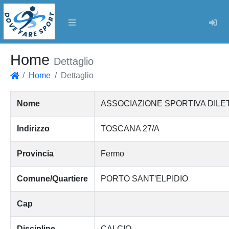
Log
Home
Dettaglio
Home
Dettaglio
Home
Nome
ASSOCIAZIONE SPORTIVA DILET
Indirizzo
TOSCANA 27/A
Provincia
Fermo
Comune/Quartiere
PORTO SANT'ELPIDIO
Cap
Discipline
CALCIO