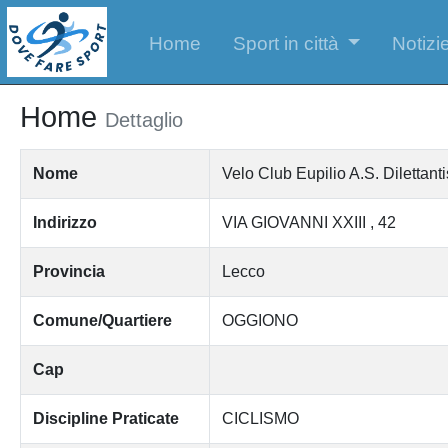
Home
Sport in città
Notizie
Home
Dettaglio
Nome
Velo Club Eupilio A.S. Dilettanti
Indirizzo
VIA GIOVANNI XXIII , 42
Provincia
Lecco
Comune/Quartiere
OGGIONO
Cap
Discipline Praticate
CICLISMO