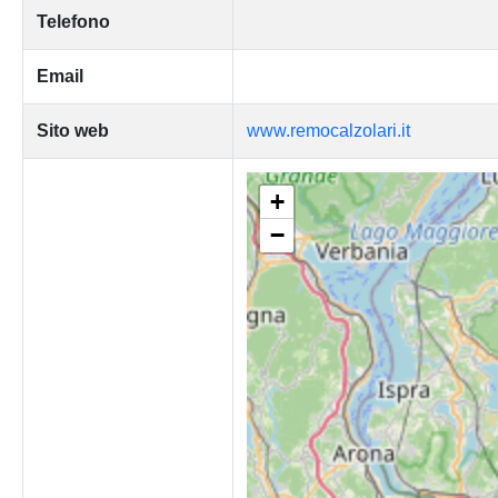
Telefono
Email
Sito web
www.remocalzolari.it
+
−