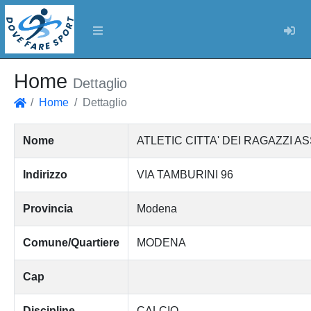
Log
Home
Dettaglio
Home
Dettaglio
Home
Nome
ATLETIC CITTA' DEI RAGAZZI 
Indirizzo
VIA TAMBURINI 96
Provincia
Modena
Comune/Quartiere
MODENA
Cap
Discipline
CALCIO